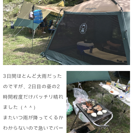
3日間ほとんど大雨だった
のですが、2日目の昼の2
時間程度だけバッチリ晴れ
ました（＾＾）
またいつ雨が降ってくるか
わからないので急いでバー