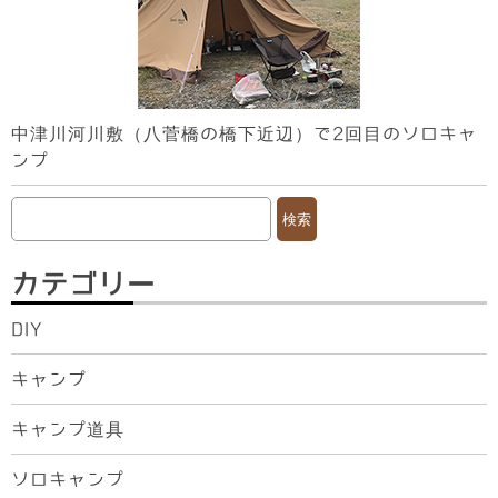
中津川河川敷（八菅橋の橋下近辺）で2回目のソロキャ
ンプ
検
索:
カテゴリー
DIY
キャンプ
キャンプ道具
ソロキャンプ