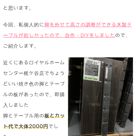
と思います。
今回、私個人的に
脚を外せて高さの調整ができる木製テ
ーブルが欲しかったので、自作・DIYをしました
ので、
ご紹介します。
近くにあるロイヤルホーム
センター梶ケ谷店でちょう
どいい焼き色の脚とテーブ
ルの板があったので、即購
入しました
脚とテーブル用の
板とカッ
ト代で大体2000円
でし