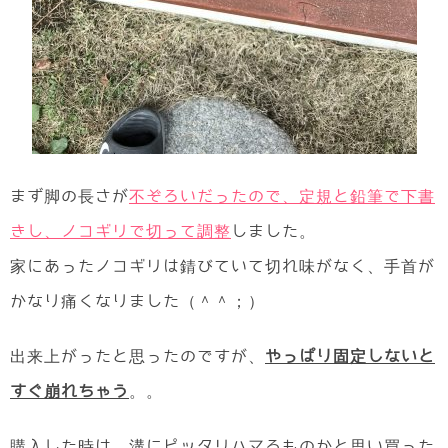
まず脚の長さが
不ぞろいだったので、定規と鉛筆で下書
きし、ノコギリで切って調整
しました。
家にあったノコギリは錆びていて切れ味がなく、手首が
かなり痛くなりました（＾＾；）
出来上がったと思ったのですが、
やっぱり固定しないと
すぐ崩れちゃう
。。
購入した時は、溝にピッタリハマるものかと思い買った