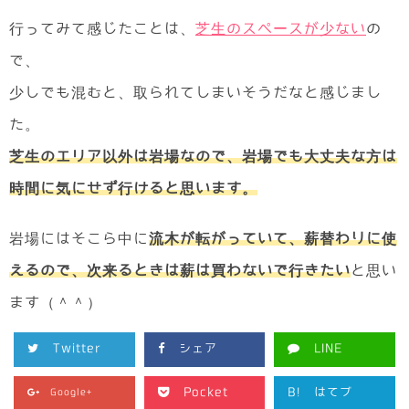
行ってみて感じたことは、
芝生のスペースが少ない
の
で、
少しでも混むと、取られてしまいそうだなと感じまし
た。
芝生のエリア以外は岩場なので、岩場でも大丈夫な方は
時間に気にせず行けると思います。
岩場にはそこら中に
流木が転がっていて、薪替わりに使
えるので、次来るときは薪は買わないで行きたい
と思い
ます（＾＾）
Twitter
シェア
LINE
Pocket
B!
はてブ
Google+